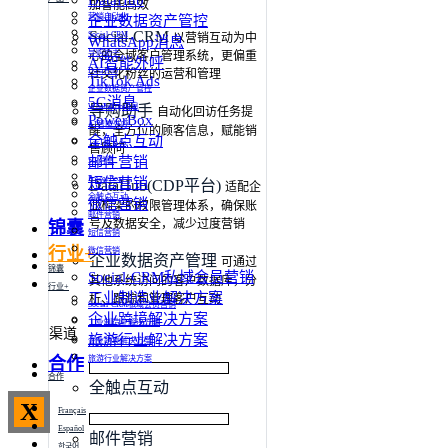
DataHub
加智能高效
营销自动化
企业数据资产管控
Social-CRM
Social-CRM
以营销互动为中
WhatsApp消息
导购助手
心的全域客户管理系统，更偏重
AI智能外呼
DataHub
社交化粉丝的运营和管理
TikTok Ads
企业数据资产管控
5G消息
WhatsApp消息
导购助手
⾃动化回访任务提
PowerBox
AI智能外呼
醒，全⽅位的顾客信息，赋能销
全触点互动
TikTok Ads
售顾问
邮件营销
5G消息
PowerBox
短信营销
DataHub(CDP平台)
适配企
全触点互动
微信营销
业构架的权限管理体系，确保账
邮件营销
号及数据安全，减少过度营销
锦囊
短信营销
行业+
微信营销
企业数据资产管理
可通过
锦囊
Social-CRM私域会员营销
其他系统访问的客户数据库，分
行业+
工业制造业解决方案
析、跟踪和管理客户互动
Social-CRM私域会员营销
企业跨境解决方案
工业制造业解决方案
渠道
旅游行业解决方案
企业跨境解决方案
合作
旅游行业解决方案
合作
全触点互动
X
Français
Español
邮件营销
한국어