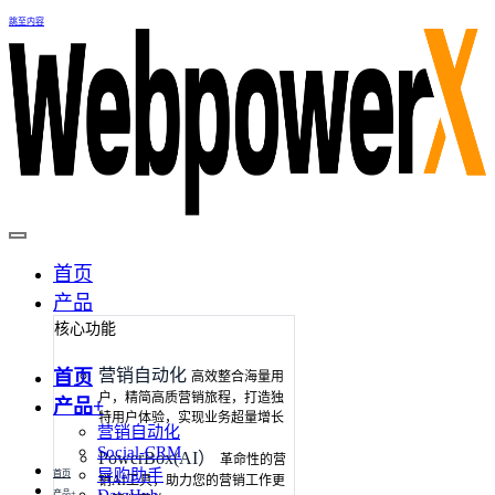
跳至内容
首页
产品
核心功能
营销自动化
首页
高效整合海量用
户，精简高质营销旅程，打造独
产品+
特用户体验，实现业务超量增长
营销自动化
Social-CRM
PowerBox(AI）
革命性的营
导购助手
首页
销AI工具，助力您的营销工作更
产品+